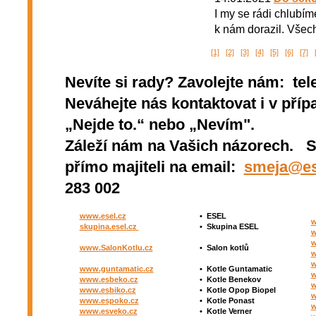
I my se rádi chlubím
k nám dorazil. Všech
[1]
[2]
[3]
[4]
[5]
[6]
[7]
Nevíte si rady? Zavolejte nám: tel
Neváhejte nás kontaktovat i v přípa
„Nejde to.“ nebo „Nevím".
Záleží nám na Vašich názorech. 
přímo majiteli na email:
smeja@es
283 002
www.esel.cz
•
ESEL
w
skupina.esel.cz
•
Skupina ESEL
w
w
www.SalonKotlu.cz
•
Salon kotlů
w
w
www.guntamatic.cz
•
Kotle
Guntamatic
w
www.esbeko.cz
•
Kotle
Benekov
w
www.esbiko.cz
•
Kotle Opop Biopel
w
www.espoko.cz
•
Kotle Ponast
w
www.esveko.cz
•
Kotle Verner