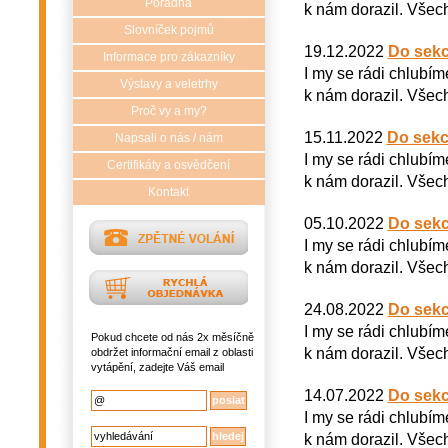
Poradna
k nám dorazil. Všech
Slovníček pojmů
19.12.2022
Do sekc
Informace pro zákazníky
I my se rádi chlubím
Výstavy a veletrhy
k nám dorazil. Všech
Proč vy a my?
15.11.2022
Do sekc
Napsali o nás / nám
I my se rádi chlubím
Certifikáty a osvědčení
k nám dorazil. Všech
Kontakt
05.10.2022
Do sekc
I my se rádi chlubím
k nám dorazil. Všech
24.08.2022
Do sekc
I my se rádi chlubím
Pokud chcete od nás 2x měsíčně
k nám dorazil. Všech
obdržet informační email z oblasti
vytápění, zadejte Váš email
14.07.2022
Do sekc
I my se rádi chlubím
k nám dorazil. Všech