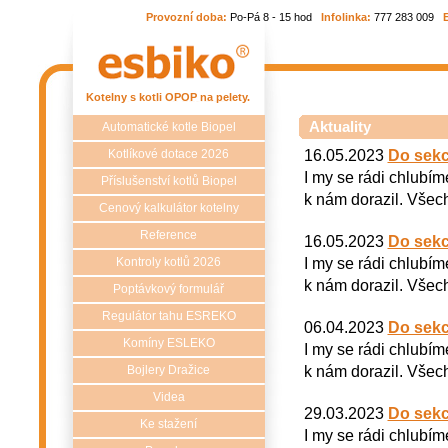
Provozní doba:
Po-Pá 8 - 15 hod
Infolinka:
777 283 009
Kotelny s kotli OPOP na pelety.
Aktuality
Automatické kotle Biopel
16.05.2023
Do sekc
Kotlíkové dotace 2026
I my se rádi chlubím
Příslušenství kotlů Biopel
k nám dorazil. Všech
Cenový kalkulátor kotelny
Reference
16.05.2023
Do sekc
I my se rádi chlubím
Kontroly kotlů 2026
k nám dorazil. Všech
Poptávkový formulář
Regulátor tahu ESREKO
06.04.2023
Do sekc
Komíny ESLEKO
I my se rádi chlubím
k nám dorazil. Všech
Bojlery Dražice
Videa
29.03.2023
Do sekc
Ke stažení
I my se rádi chlubím