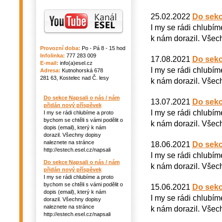
25.02.2022
Do sekc
I my se rádi chlubím
k nám dorazil. Všech
Provozní doba:
Po - Pá 8 - 15 hod
Infolinka:
777 283 009
17.08.2021
Do sekc
E-mail:
info(a)esel.cz
I my se rádi chlubím
Adresa:
Kutnohorská 678
281 63, Kostelec nad Č. lesy
k nám dorazil. Všech
Do sekce Napsali o nás / nám
13.07.2021
Do sekc
přidán nový příspěvek
I my se rádi chlubím
I my se rádi chlubíme a proto
bychom se chtěli s vámi podělit o
k nám dorazil. Všech
dopis (email), který k nám
dorazil. Všechny dopisy
naleznete na stránce
18.06.2021
Do sekc
http://estech.esel.cz/napsali
I my se rádi chlubím
Do sekce Napsali o nás / nám
k nám dorazil. Všech
přidán nový příspěvek
I my se rádi chlubíme a proto
bychom se chtěli s vámi podělit o
15.06.2021
Do sekc
dopis (email), který k nám
I my se rádi chlubím
dorazil. Všechny dopisy
naleznete na stránce
k nám dorazil. Všech
http://estech.esel.cz/napsali