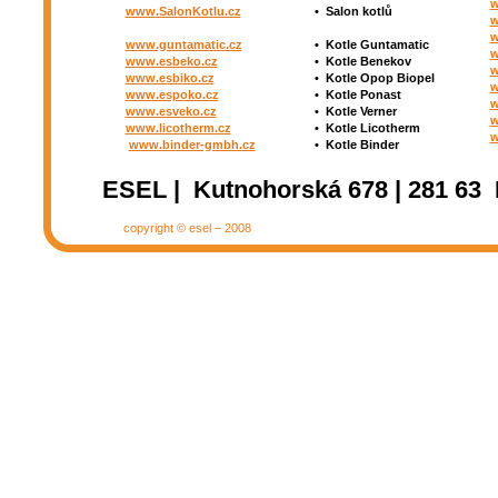
w
www.SalonKotlu.cz
•
Salon kotlů
w
w
www.guntamatic.cz
•
Kotle
Guntamatic
w
www.esbeko.cz
•
Kotle
Benekov
w
www.esbiko.cz
•
Kotle Opop Biopel
w
www.espoko.cz
•
Kotle Ponast
w
www.esveko.cz
•
Kotle Verner
w
www.licotherm.cz
•
Kotle Licotherm
w
www.binder-gmbh.cz
•
Kotle Binder
ESEL | Kutnohorská 678 | 281 63 
copyright © esel – 2008