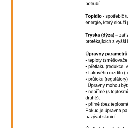
potrubí.
Topidlo
- spotřebič 
energie, který slouží 
Tryska (dýza)
– zaříz
protékajících z vyšší 
Úpravny parametrů
• teploty (směšovače,
• přetlaku (redukce, 
• tlakového rozdílu (r
• průtoku (regulátory)
Úpravny mohou být
• nepřímé (s teplosm
druhé),
• přímé (bez teplosm
Pokud je úpravna par
nazývat stanicí.