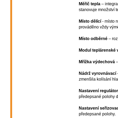
Měřič tepla
– integra
stanovuje množství 
Místo dělící
- místo n
prováděno vždy vým
Místo odběrné
– roz
Modul teplárenské 
Mřížka výdechová
–
Nádrž vyrovnávací
zmenšila kolísání hla
Nastavení regulátor
předepsané polohy 
Nastavení seřizova
předepsané polohy.