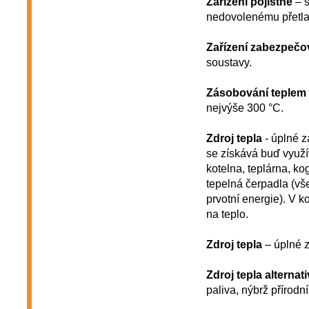
Zařízení pojistné
– s
nedovolenému přetlak
Zařízení zabezpečo
soustavy.
Zásobování teplem
nejvýše 300 °C.
Zdroj tepla
- úplné z
se získává buď využí
kotelna, teplárna, ko
tepelná čerpadla (vše
prvotní energie). V k
na teplo.
Zdroj tepla
– úplné z
Zdroj tepla alternat
paliva, nýbrž přírodn