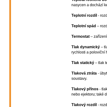
nasycen a dochází k
Teplotní rozdíl
- rozd
Teplotní spád
– rozd
Termostat
– zařízení 
Tlak dynamický
– tl
rychlosti a poloviční 
Tlak statický
– tlak 
Tlaková ztráta
- úbyt
soustavy.
Tlakový přínos
- tl
nebo ejektoru; také d
Tlakový rozdíl
- rozd