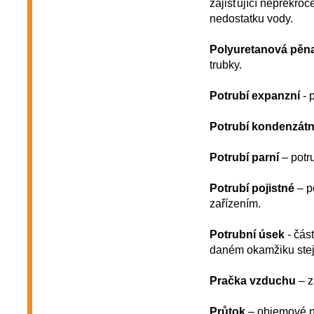
zajišťující nepřekroč
nedostatku vody.
Polyuretanová pěn
trubky.
Potrubí expanzní
- 
Potrubí kondenzátn
Potrubí parní
– potru
Potrubí pojistné
– po
zařízením.
Potrubní úsek
- čás
daném okamžiku stej
Pračka vzduchu
– z
Průtok
– objemové ne