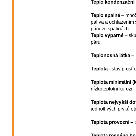
Teplo kondenzační
Teplo spalné
– množs
paliva a ochlazením s
páry ve spalinách.
Teplo výparné
– sku
páru.
Teplonosná látka
– 
Teplota
- stav prostř
Teplota minimální (k
nízkoteplotní korozi.
Teplota nejvyšší d
jednotlivých prvků o
Teplota provozní
– t
Teplota rosného b