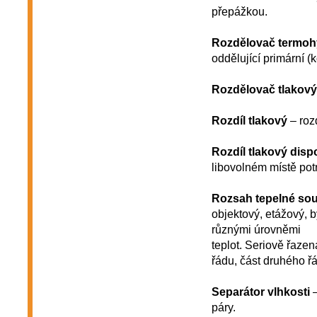
přepážkou.
Rozdělovač termoh
oddělující primární (
Rozdělovač tlakový
Rozdíl tlakový
– roz
Rozdíl tlakový disp
libovolném místě potr
Rozsah tepelné so
objektový, etážový, 
různými úrovněmi
teplot. Seriově řaze
řádu, část druhého ř
Separátor vlhkosti
–
páry.