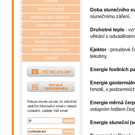
Poradna
Slovníček pojmů
Doba slunečního sv
slunečnímu záření.
Informace pro zákazníky
Výstavy a veletrhy
Druhotné teplo
- vzn
Proč vy a my?
větrání v odváděném v
Napsali o nás / nám
Ejektor
- proudové č
Certifikáty a osvědčení
tekutiny.
Kontakt
Energie fosilních pa
Energie geotermáln
hmotě, v podzemních 
Pokud chcete od nás 2x měsíčně
Energie měrná čerp
obdržet informační email z oblasti
vstupním hrdlem čerp
vytápění, zadejte Váš email
Energie sluneční (so