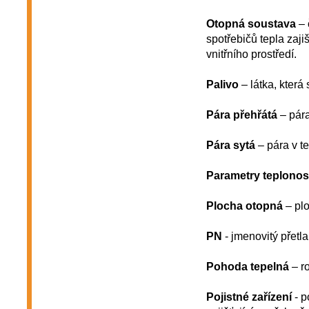
Otopná soustava
– 
spotřebičů tepla zaji
vnitřního prostředí.
Palivo
– látka, která
Pára přehřátá
– pára
Pára sytá
– pára v t
Parametry teplonos
Plocha otopná
– plo
PN
- jmenovitý přetla
Pohoda tepelná
– ro
Pojistné zařízení
- p