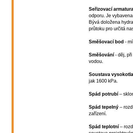
Seřizovací armatur
odporu. Je vybavena
Bývá doložena hydraul
průtoku pro určitá na
Směšovací bod
- mí
Směšování
- děj, př
vodou.
Soustava vysokotl
jak 1600 kPa.
Spád potrubí
– sklo
Spád tepelný
– rozdí
zařízení.
Spád teplotní
– rozdí