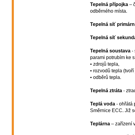
Tepelná přípojka
– č
odběrného místa.
Tepelná síť primárn
Tepelná síť sekund
Tepelná soustava
- 
parami potrubím ke s
• zdrojů tepla,
• rozvodů tepla (tvoří
• odběrů tepla.
Tepelná ztráta
- ztra
Teplá voda
- ohřátá 
Směrnice ECC. Již s
Teplárna
– zařízení v