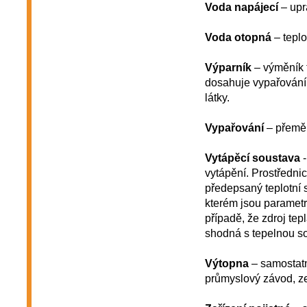
Voda napájecí
– upr
Voda otopná
– teplo
Výparník
– výměník t
dosahuje vypařováním
látky.
Vypařování
– přeměn
Vytápěcí soustava
-
vytápění. Prostřednic
předepsaný teplotní s
kterém jsou parametr
případě, že zdroj tep
shodná s tepelnou s
Výtopna
– samostatn
průmyslový závod, ze