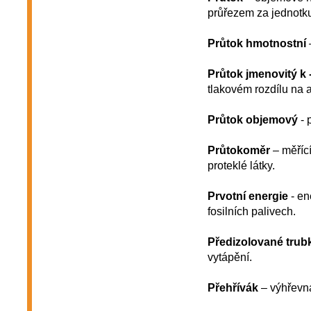
průřezem za jednotk
Průtok hmotnostní
Průtok jmenovitý k 
tlakovém rozdílu na 
Průtok objemový
- 
Průtokoměr
– měřící
proteklé látky.
Prvotní energie
- en
fosilních palivech.
Předizolované trub
vytápění.
Přehřívák
– výhřevná