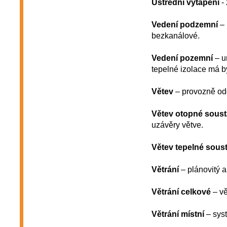
Ústřední vytápění
- 
Vedení podzemní
– 
bezkanálové.
Vedení pozemní
– u
tepelné izolace má 
Větev
– provozně oddě
Větev otopné sous
uzávěry větve.
Větev tepelné sous
Větrání
– plánovitý 
Větrání celkové
– vě
Větrání místní
– syst