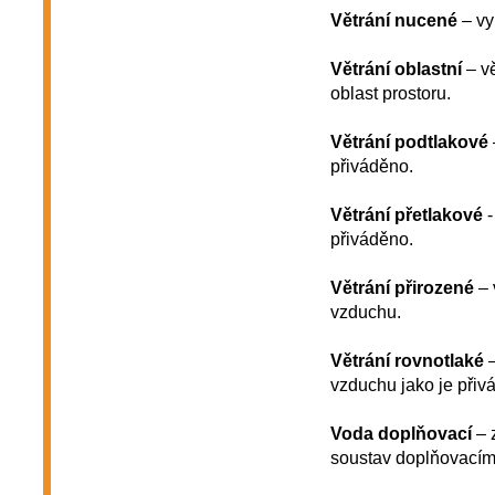
Větrání nucené
– vy
Větrání oblastní
– vě
oblast prostoru.
Větrání podtlakové
přiváděno.
Větrání přetlakové
-
přiváděno.
Větrání přirozené
– 
vzduchu.
Větrání rovnotlaké
–
vzduchu jako je přiv
Voda doplňovací
– 
soustav doplňovacími