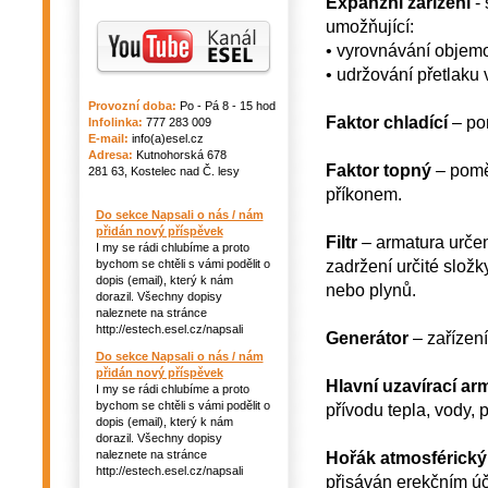
Expanzní zařízení
- 
umožňující:
• vyrovnávání objemo
• udržování přetlaku
Provozní doba:
Po - Pá 8 - 15 hod
Faktor chladící
– pom
Infolinka:
777 283 009
E-mail:
info(a)esel.cz
Adresa:
Kutnohorská 678
Faktor topný
– pomě
281 63, Kostelec nad Č. lesy
příkonem.
Do sekce Napsali o nás / nám
přidán nový příspěvek
Filtr
– armatura určen
I my se rádi chlubíme a proto
zadržení určité složk
bychom se chtěli s vámi podělit o
dopis (email), který k nám
nebo plynů.
dorazil. Všechny dopisy
naleznete na stránce
http://estech.esel.cz/napsali
Generátor
– zařízení
Do sekce Napsali o nás / nám
přidán nový příspěvek
Hlavní uzavírací ar
I my se rádi chlubíme a proto
bychom se chtěli s vámi podělit o
přívodu tepla, vody, 
dopis (email), který k nám
dorazil. Všechny dopisy
naleznete na stránce
Hořák atmosférický
http://estech.esel.cz/napsali
přisáván erekčním ú