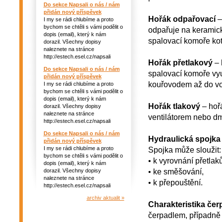
Do sekce Napsali o nás / nám
přidán nový příspěvek
Hořák odpařovací
–
I my se rádi chlubíme a proto
bychom se chtěli s vámi podělit o
odpařuje na keramick
dopis (email), který k nám
spalovací komoře kot
dorazil. Všechny dopisy
naleznete na stránce
http://estech.esel.cz/napsali
Hořák přetlakový
– 
Do sekce Napsali o nás / nám
spalovací komoře vyu
přidán nový příspěvek
kouřovodem až do vo
I my se rádi chlubíme a proto
bychom se chtěli s vámi podělit o
dopis (email), který k nám
Hořák tlakový
– hoř
dorazil. Všechny dopisy
naleznete na stránce
ventilátorem nebo 
http://estech.esel.cz/napsali
Do sekce Napsali o nás / nám
Hydraulická spojka 
přidán nový příspěvek
I my se rádi chlubíme a proto
Spojka může sloužit:
bychom se chtěli s vámi podělit o
• k vyrovnání přetla
dopis (email), který k nám
• ke směšování,
dorazil. Všechny dopisy
naleznete na stránce
• k přepouštění.
http://estech.esel.cz/napsali
archiv aktualit »
Charakteristika čer
čerpadlem, případně