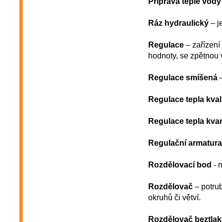
Příprava teplé vody
Ráz hydraulický
– j
Regulace
– zařízení
hodnoty, se zpětnou
Regulace smíšená
–
Regulace tepla kvali
Regulace tepla kvant
Regulační armatura
Rozdělovací bod
- 
Rozdělovač
– potrub
okruhů či větví.
Rozdělovač beztlak