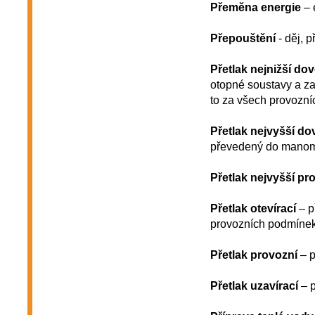
Přeměna energie
– 
Přepouštění
- děj, p
Přetlak nejnižší do
otopné soustavy a z
to za všech provozní
Přetlak nejvyšší do
převedený do manome
Přetlak nejvyšší pr
Přetlak otevírací
– p
provozních podmínek 
Přetlak provozní
– p
Přetlak uzavírací
– p