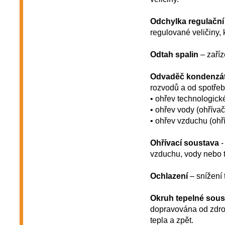
Odchylka regulační
regulované veličiny, 
Odtah spalin
– zaříz
Odvaděč kondenzá
rozvodů a od spotřeb
• ohřev technologické
• ohřev vody (ohřívač
• ohřev vzduchu (ohř
Ohřívací soustava
-
vzduchu, vody nebo t
Ochlazení
– snížení 
Okruh tepelné sous
dopravována od zdroj
tepla a zpět.