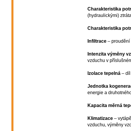
Charakteristika pot
(hydraulickými) ztrát
Charakteristika potr
Infiltrace
– proudění 
Intenzita výměny v
vzduchu v příslušné
Izolace tepelná
– díl
Jednotka kogenera
energie a druhotného
Kapacita měrná tep
Klimatizace
– vytápě
vzduchu, výměny vzdu