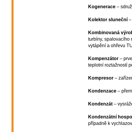
Kogenerace
– sdruž
Kolektor sluneční
– 
Kombinovaná výroba
turbíny, spalovacího
vytápění a ohřevu T
Kompenzátor
– prve
teplotní roztažností p
Kompresor
– zaříze
Kondenzace
– přemě
Kondenzát
– vysráž
Kondenzátní hospo
případně k vychlazov