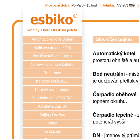
Provozní doba:
Po-Pá 8 - 15 hod
Infolinka:
777 283 009
Kotelny s kotli OPOP na pelety.
Slovníček pojmů
Automatické kotle Biopel
Kotlíkové dotace 2026
Automatický kotel
-
Příslušenství kotlů Biopel
prostoru ohniště a a
Cenový kalkulátor kotelny
Reference
Bod neutrální
- míst
je udržován přetlak 
Kontroly kotlů 2026
Poptávkový formulář
Čerpadlo oběhové
-
Regulátor tahu ESREKO
topném okruhu.
Komíny ESLEKO
Čerpadlo tepelné
- 
Bojlery Dražice
potenciál vyšší.
Videa
Ke stažení
DN
- jmenovitý průmě