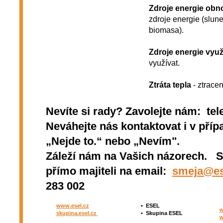
Zdroje energie obno
zdroje energie (slune
biomasa).
Zdroje energie využ
využívat.
Ztráta tepla
- ztracen
Nevíte si rady? Zavolejte nám: tel
Neváhejte nás kontaktovat i v přípa
„Nejde to.“ nebo „Nevím".
Záleží nám na Vašich názorech. 
přímo majiteli na email:
smeja@es
283 002
www.esel.cz
•
ESEL
w
skupina.esel.cz
•
Skupina ESEL
w