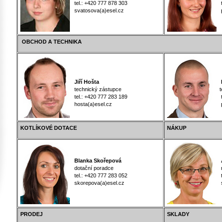
tel.: +420 777 878 303
te
svatosova(a)esel.cz
pl
OBCHOD A TECHNIKA
Jiří Hošta
M
technický zástupce
t
tel.: +420 777 283 189
te
hosta(a)esel.cz
po
KOTLÍKOVÉ DOTACE
NÁKUP
Blanka Skořepová
A
dotační poradce
n
tel.: +420 777 283 052
te
skorepova(a)esel.cz
se
PRODEJ
SKLADY