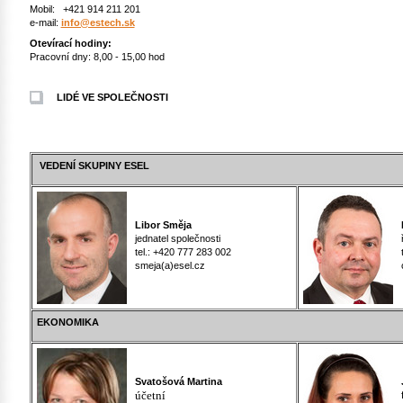
Mobil: +421 914 211 201
e-mail:
info@estech.sk
Otevírací hodiny:
Pracovní dny: 8,00 - 15,00 hod
LIDÉ VE SPOLEČNOSTI
VEDENÍ SKUPINY ESEL
Libor Směja
Di
jednatel společnosti
ře
tel.: +420 777 283 002
te
smeja(a)esel.cz
c
EKONOMIKA
Svatošová Martina
J
účetní
fi