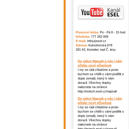
Provozní doba:
Po - Pá 8 - 15 hod
Infolinka:
777 283 009
E-mail:
info(a)esel.cz
Adresa:
Kutnohorská 678
281 63, Kostelec nad Č. lesy
Do sekce Napsali o nás / nám
přidán nový příspěvek
I my se rádi chlubíme a proto
bychom se chtěli s vámi podělit o
dopis (email), který k nám
dorazil. Všechny dopisy
naleznete na stránce
http://estech.esel.cz/napsali
Do sekce Napsali o nás / nám
přidán nový příspěvek
I my se rádi chlubíme a proto
bychom se chtěli s vámi podělit o
dopis (email), který k nám
dorazil. Všechny dopisy
naleznete na stránce
http://estech.esel.cz/napsali