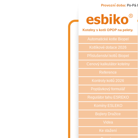
Provozní doba:
Po-Pá 
Kotelny s kotli OPOP na pelety.
Automatické kotle Biopel
Kotlíkové dotace 2026
Příslušenství kotlů Biopel
Cenový kalkulátor kotelny
Reference
Kontroly kotlů 2026
Poptávkový formulář
Regulátor tahu ESREKO
Komíny ESLEKO
Bojlery Dražice
Videa
Ke stažení