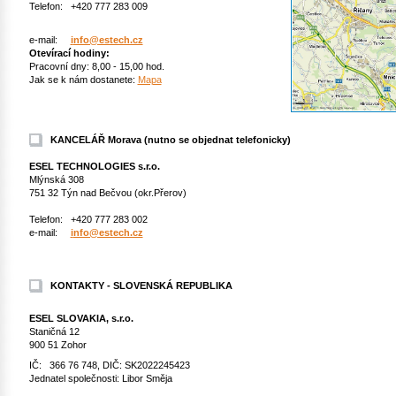
Telefon: +420 777 283 009
e-mail:
i
nfo@estech.cz
Otevírací hodiny:
Pracovní dny: 8,00 - 15,00 hod.
Jak se k nám dostanete:
Mapa
KANCELÁŘ Morava
(nutno se objednat telefonicky)
ESEL TECHNOLOGIES s.r.o.
Mlýnská 308
751 32 Týn nad Bečvou (okr.Přerov)
Telefon: +420 777 283 002
e-mail:
i
nfo@estech.cz
KONTAKTY - SLOVENSKÁ REPUBLIKA
ESEL SLOVAKIA, s.r.o.
Staničná 12
900 51 Zohor
IČ: 366 76 748, DIČ: SK2022245423
Jednatel společnosti: Libor Směja