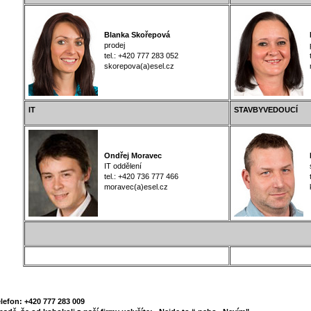
Blanka Skořepová
M
prodej
p
tel.: +420 777 283 052
te
skorepova(a)esel.cz
m
IT
STAVBYVEDOUCÍ
Ondřej Moravec
M
IT oddělení
s
tel.: +420 736 777 466
te
moravec(a)esel.cz
ka
elefon: +420 777 283 009