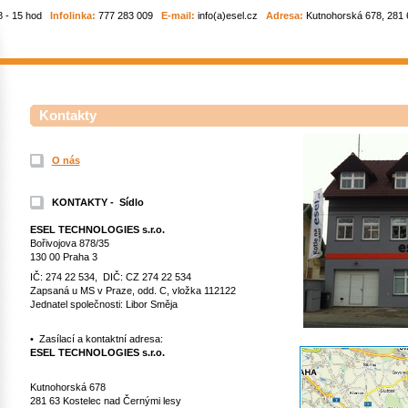
8 - 15 hod
Infolinka:
777 283 009
E-mail:
info(a)esel.cz
Adresa:
Kutnohorská 678, 281 6
Kontakty
O nás
KONTAKTY -
Sídlo
ESEL TECHNOLOGIES s.r.o.
Bořivojova 878/35
130 00 Praha 3
IČ: 274 22 534, DIČ: CZ 274 22 534
Zapsaná u MS v Praze, odd. C, vložka 112122
Jednatel společnosti: Libor Směja
• Zasílací a kontaktní adresa:
ESEL TECHNOLOGIES s.r.o.
Kutnohorská 678
281 63 Kostelec nad Černými lesy