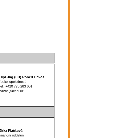
pl.-Ing.(FH) Robert Cavos
ditel společnosti
l.: +420 775 283 001
avos(a)esel.cz
itka Plačková
nanční oddělení