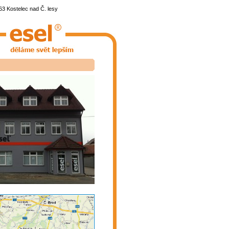
3 Kostelec nad Č. lesy