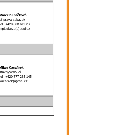
arcela Plačková
říprava zakázek
l.: +420 608 611 208
plackova(a)esel.cz
ilan Kacafírek
tavbyvedoucí
l.: +420 777 283 145
cafirek(a)esel.cz