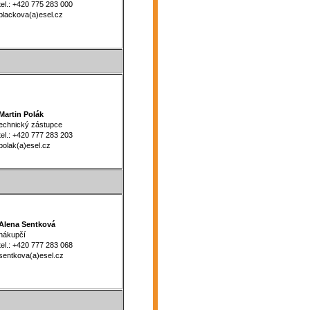
l.: +420 775 283 000
ackova(a)esel.cz
artin Polák
echnický zástupce
l.: +420 777 283 203
lak(a)esel.cz
lena Sentková
ákupčí
l.: +420 777 283 068
ntkova(a)esel.cz