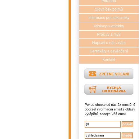
Poradna
Slovníček pojmů
Informace pro zákazníky
Výstavy a veletrhy
Proč vy a my?
Napsali o nás / nám
Certifikáty a osvědčení
Kontakt
Pokud chcete od nás 2x měsíčně
obdržet informační email z oblasti
vytápění, zadejte Váš email