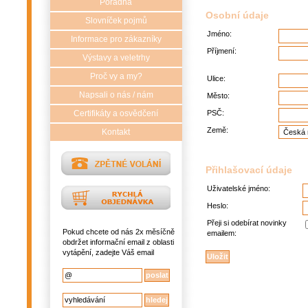
Poradna
Osobní údaje
Slovníček pojmů
Jméno:
Informace pro zákazníky
Příjmení:
Výstavy a veletrhy
Proč vy a my?
Ulice:
Napsali o nás / nám
Město:
Certifikáty a osvědčení
PSČ:
Země:
Kontakt
Přihlašovací údaje
Uživatelské jméno:
Heslo:
Přeji si odebírat novinky
Pokud chcete od nás 2x měsíčně
emailem:
obdržet informační email z oblasti
vytápění, zadejte Váš email