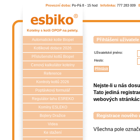
Provozní doba:
Po-Pá 8 - 15 hod
Infolinka:
777 283 009
Kotelny s kotli OPOP na pelety.
Přihlášeni uživatele
Automatické kotle Biopel
Kotlíkové dotace 2026
Uživatelské jméno:
Příslušenství kotlů Biopel
Heslo:
Cenový kalkulátor kotelny
Reference
Kontroly kotlů 2026
Nejste-li u nás dosu
Poptávkový formulář
Tato jediná regist
webových stránká
Regulátor tahu ESREKO
Komíny ESLEKO
Registrace nového u
Bojlery Dražice
Videa
Všechna pole označe
Ke stažení