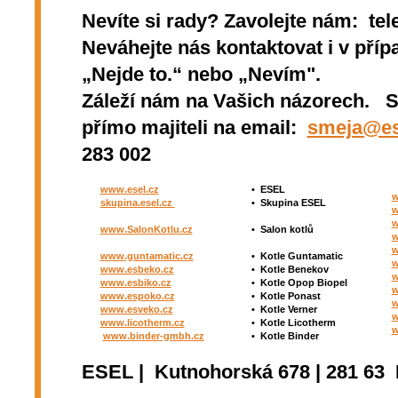
Nevíte si rady? Zavolejte nám: tel
Neváhejte nás kontaktovat i v přípa
„Nejde to.“ nebo „Nevím".
Záleží nám na Vašich názorech. 
přímo majiteli na email:
smeja@es
283 002
www.esel.cz
•
ESEL
w
skupina.esel.cz
•
Skupina ESEL
w
w
www.SalonKotlu.cz
•
Salon kotlů
w
w
www.guntamatic.cz
•
Kotle
Guntamatic
w
www.esbeko.cz
•
Kotle
Benekov
w
www.esbiko.cz
•
Kotle Opop Biopel
w
www.espoko.cz
•
Kotle Ponast
w
www.esveko.cz
•
Kotle Verner
w
www.licotherm.cz
•
Kotle Licotherm
w
www.binder-gmbh.cz
•
Kotle Binder
ESEL | Kutnohorská 678 | 281 63 