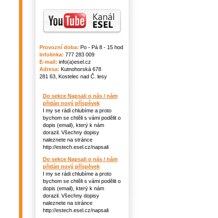
Provozní doba:
Po - Pá 8 - 15 hod
Infolinka:
777 283 009
E-mail:
info(a)esel.cz
Adresa:
Kutnohorská 678
281 63, Kostelec nad Č. lesy
Do sekce Napsali o nás / nám
přidán nový příspěvek
I my se rádi chlubíme a proto
bychom se chtěli s vámi podělit o
dopis (email), který k nám
dorazil. Všechny dopisy
naleznete na stránce
http://estech.esel.cz/napsali
Do sekce Napsali o nás / nám
přidán nový příspěvek
I my se rádi chlubíme a proto
bychom se chtěli s vámi podělit o
dopis (email), který k nám
dorazil. Všechny dopisy
naleznete na stránce
http://estech.esel.cz/napsali